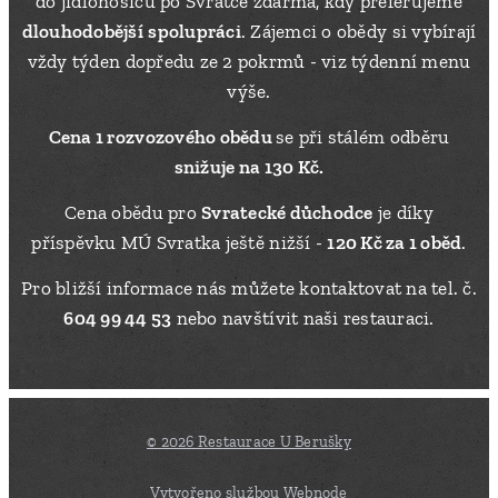
do jídlonosičů po Svratce zdarma, kdy preferujeme
dlouhodobější
spolupráci
. Zájemci o obědy si vybírají
vždy týden dopředu ze 2 pokrmů - viz týdenní menu
výše.
Cena 1 rozvozového obědu
se při stálém odběru
snižuje na 130 Kč.
Cena obědu pro
Svratecké důchodce
je díky
příspěvku MÚ Svratka ještě nižší -
120 Kč za 1 oběd
.
Pro bližší informace nás můžete kontaktovat na tel. č.
604 99 44 53
nebo navštívit naši restauraci.
© 2026 Restaurace U Berušky
Vytvořeno službou
Webnode