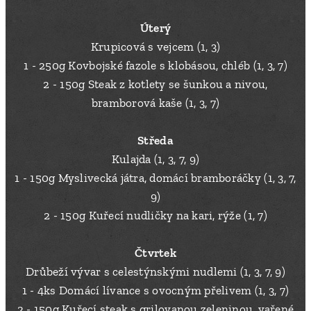
Úterý
Krupicová s vejcem (1, 3)
1 - 250g Kovbojské fazole s klobásou, chléb (1, 3, 7)
2 - 150g Steak z kotlety se šunkou a nivou,
bramborová kaše (1, 3, 7)
Středa
Kulajda (1, 3, 7, 9)
1 - 150g Myslivecká játra, domácí bramboráčky (1, 3, 7,
9)
2 - 150g Kuřecí nudličky na kari, rýže (1, 7)
Čtvrtek
Drůbeží vývar s celestýnskými nudlemi (1, 3, 7, 9)
1 - 4ks Domácí lívance s ovocným přelivem (1, 3, 7)
2 - 150g Kuřecí steak s grilovanou zeleninou, vařené